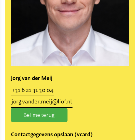
Jorg van der Meij
+31 6 21 31 30 04
jorg.vander.meij@liof.nl
Bel me terug
Contactgegevens opslaan (vcard)