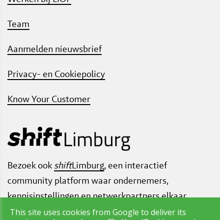
Team
Aanmelden nieuwsbrief
Privacy- en Cookiepolicy
Know Your Customer
Bezoek ook
shift
Limburg
, een interactief
community platform waar ondernemers,
kennisinstellingen en netwerkpartners elkaar
inspireren om samen te innoveren. Op weg naar
This site uses cookies from Google to deliver its